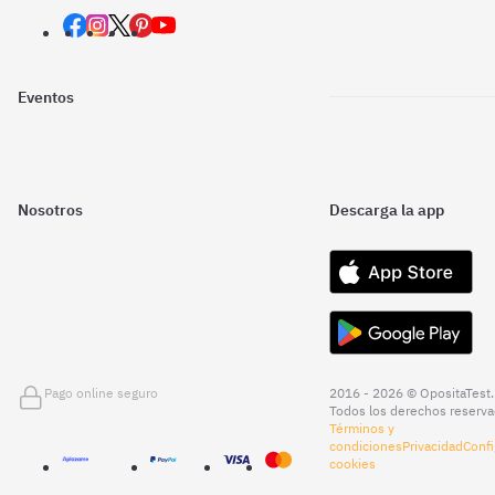
Eventos
Nosotros
Descarga la app
Pago online seguro
2016 - 2026 © OpositaTest.
Todos los derechos reserva
Términos y
condiciones
Privacidad
Confi
cookies