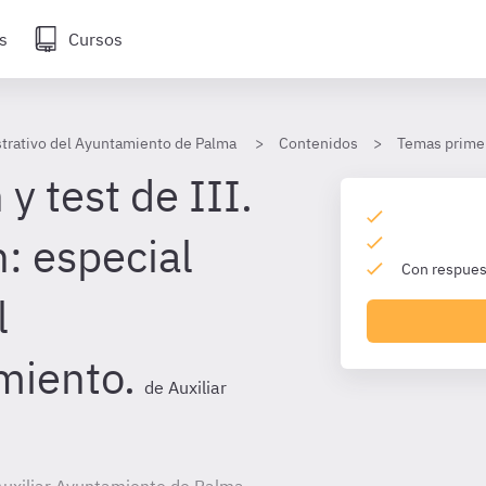
s
Cursos
strativo del Ayuntamiento de Palma
Contenidos
Temas primer
y test de III.
: especial
Con respuest
l
iento.
de Auxiliar