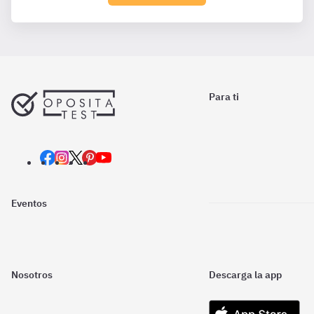
Para ti
Eventos
Nosotros
Descarga la app