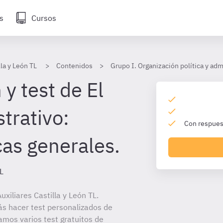
s
Cursos
lla y León TL
Contenidos
Grupo I. Organización política y adm
y test de El
trativo:
Con respuest
cas generales.
TL
xiliares Castilla y León TL.
ás hacer test personalizados de
amos varios test gratuitos de