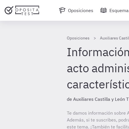
Oposiciones
Esquema
Oposiciones
Auxiliares Casti
Información 
acto adminis
característi
de Auxiliares Castilla y León 
Te damos información sobre Au
Además, si te suscribes, podr
este tema. ¡También te facilit