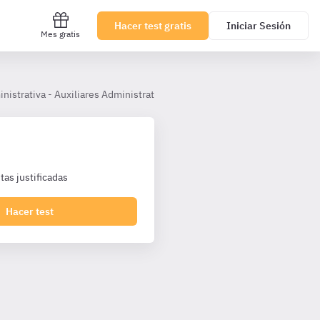
Hacer test gratis
Iniciar Sesión
Mes gratis
inistrativa - Auxiliares Administrativos Castilla y León
Tema 12.- El
as justificadas
Hacer test