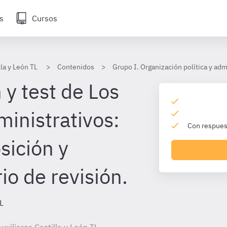
s
Cursos
lla y León TL
Contenidos
Grupo I. Organización política y adm
 y test de Los
ministrativos:
Con respuest
sición y
io de revisión.
TL