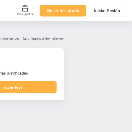
Hacer test gratis
Iniciar Sesión
Mes gratis
inistrativa - Auxiliares Administrativos Castilla y León
Tema 12.- El
as justificadas
Hacer test