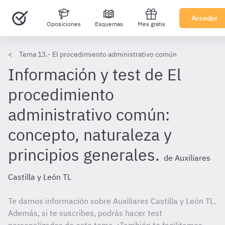
Acceder
Oposiciones
Esquemas
Mes gratis
Tema 13.- El procedimiento administrativo común
Información y test de El
procedimiento
administrativo común:
concepto, naturaleza y
principios generales.
de Auxiliares
Castilla y León TL
Te damos información sobre Auxiliares Castilla y León TL.
Además, si te suscribes, podrás hacer test