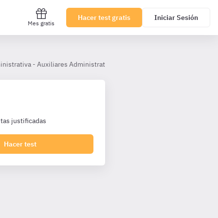
Hacer test gratis
Iniciar Sesión
Mes gratis
inistrativa - Auxiliares Administrativos Castilla y León
Tema 16.– La
as justificadas
Hacer test