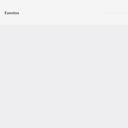
Eventos
Nosotros
Descarga la
Pago online seguro
2016 - 2026 ©