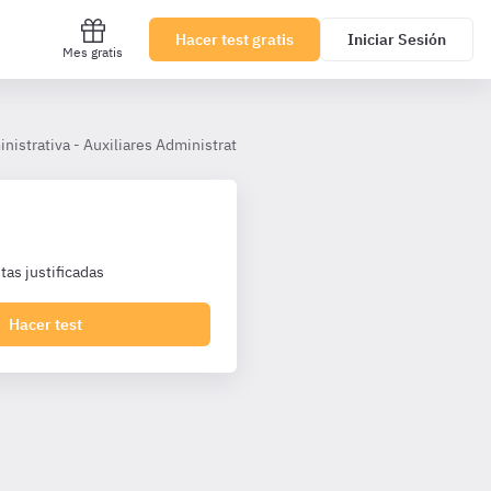
Hacer test gratis
Iniciar Sesión
Mes gratis
inistrativa - Auxiliares Administrativos Castilla y León
Tema 16.– La
as justificadas
Hacer test