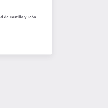
L
d de Castilla y León