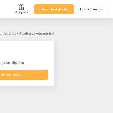
Hacer test gratis
Iniciar Sesión
Mes gratis
inistrativa - Auxiliares Administrativos Castilla y León
Tema 18.- E
as justificadas
Hacer test