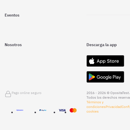
Eventos
Nosotros
Descarga la app
Pago online seguro
2016 - 2026 © OpositaTest.
Todos los derechos reserva
Términos y
condiciones
Privacidad
Confi
cookies