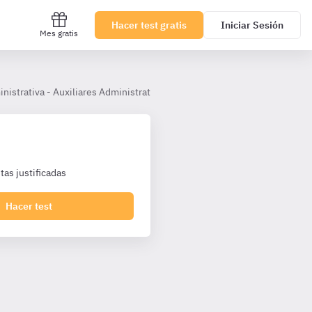
Hacer test gratis
Iniciar Sesión
Mes gratis
inistrativa - Auxiliares Administrativos Castilla y León
Tema 7.– In
as justificadas
Hacer test