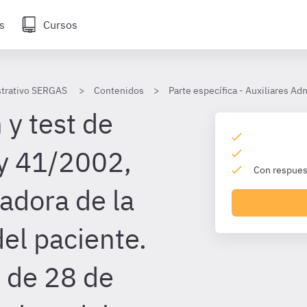
s
Cursos
strativo SERGAS
Contenidos
Parte específica - Auxiliares A
 y test de
y 41/2002,
Con respuest
adora de la
el paciente.
 de 28 de