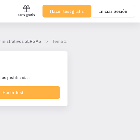
Hacer test gratis
Iniciar Sesión
Mes gratis
dministrativos SERGAS
Tema 1.- Ley 41/2002, básica reguladora de 
as justificadas
Hacer test