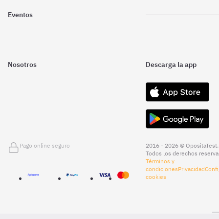
Eventos
Nosotros
Descarga la app
Pago online seguro
2016 - 2026 © OpositaTest.
Todos los derechos reserva
Términos y
condiciones
Privacidad
Confi
cookies