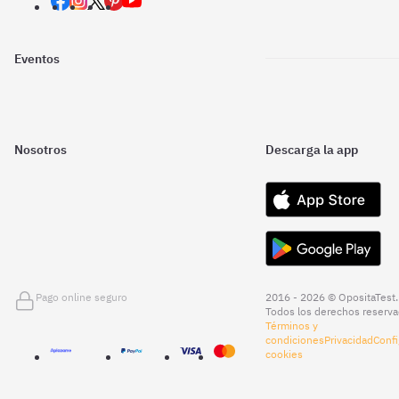
Eventos
Nosotros
Descarga la app
Pago online seguro
2016 - 2026 © OpositaTest.
Todos los derechos reserva
Términos y
condiciones
Privacidad
Confi
cookies