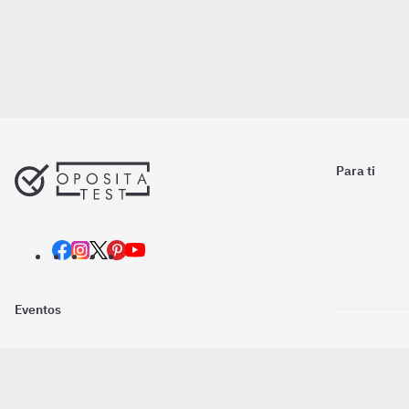
Para ti
Eventos
Nosotros
Descarga la