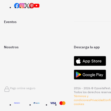
Eventos
Nosotros
Descarga la app
Pago online seguro
2016 - 2026 © OpositaTest.
Todos los derechos reserva
Términos y
condiciones
Privacidad
Confi
cookies