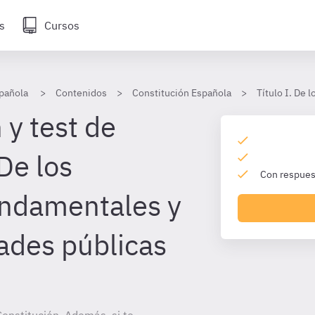
s
Cursos
pañola
Contenidos
Constitución Española
Título I. De
 y test de
De los
Con respuest
undamentales y
tades públicas