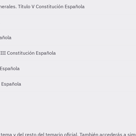
enerales.
Título V Constitución Española
a
pañola
VIII Constitución Española
 Española
n Española