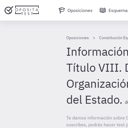
Oposiciones
Esquema
Oposiciones
Constitución Es
Información
Título VIII. 
Organización
del Estado.
d
Te damos información sobre C
suscribes, podrás hacer test 