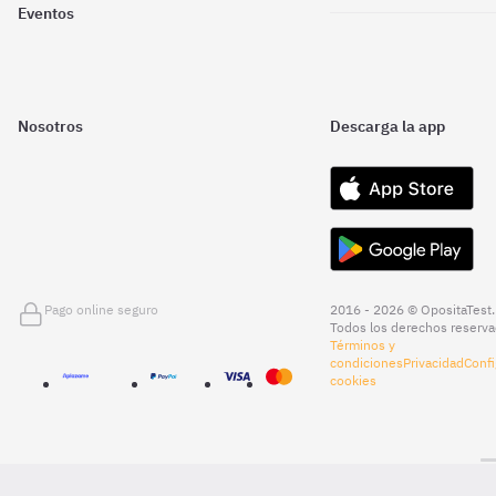
Eventos
Nosotros
Descarga la app
Pago online seguro
2016 - 2026 © OpositaTest.
Todos los derechos reserva
Términos y
condiciones
Privacidad
Confi
cookies