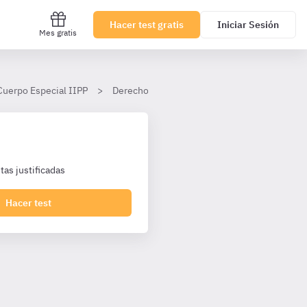
Hacer test gratis
Iniciar Sesión
Mes gratis
Cuerpo Especial IIPP
Derecho Penal
Tema 36
II. Las pen
as justificadas
Hacer test