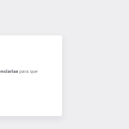
enciarias
para que