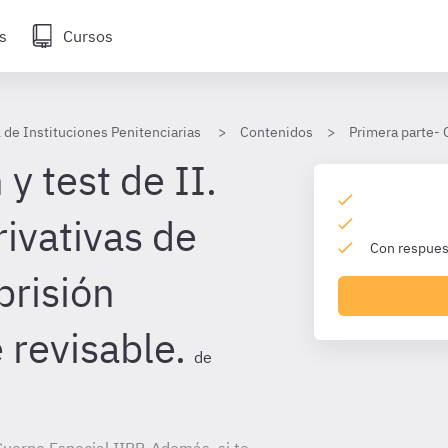
s
Cursos
 de Instituciones Penitenciarias
Contenidos
Primera parte- 
y test de II.
ivativas de
Con respuest
prisión
revisable.
de