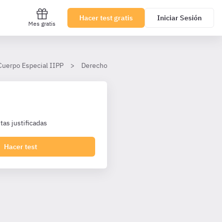
Hacer test gratis
Iniciar Sesión
Mes gratis
Cuerpo Especial IIPP
Derecho Penal
Tema 43
II. Descub
as justificadas
Hacer test