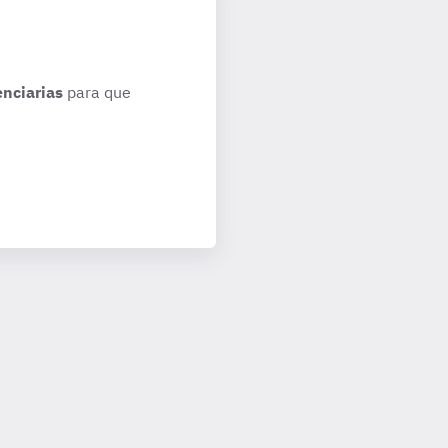
enciarias
para que