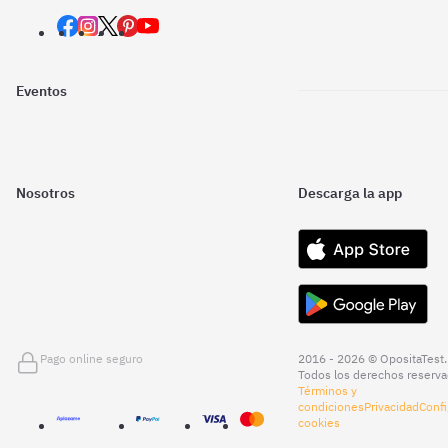
Eventos
Nosotros
Descarga la app
Pago online seguro
2016 - 2026 © OpositaTest.
Todos los derechos reserva
Términos y
condiciones
Privacidad
Confi
cookies