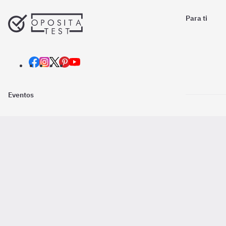
Para ti
Eventos
Nosotros
Descarga la