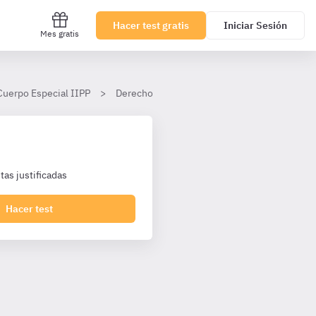
Hacer test gratis
Iniciar Sesión
Mes gratis
Cuerpo Especial IIPP
Derecho Penitenciario
Tema 12
I. 
as justificadas
Hacer test