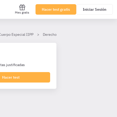
Hacer test gratis
Iniciar Sesión
Mes gratis
Cuerpo Especial IIPP
Derecho Penitenciario
Tema 11
III
as justificadas
Hacer test