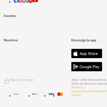
Eventos
Nosotros
Descarga la app
Pago online seguro
2016 - 2026 © OpositaTest.
Todos los derechos reserva
Términos y
condiciones
Privacidad
Confi
cookies