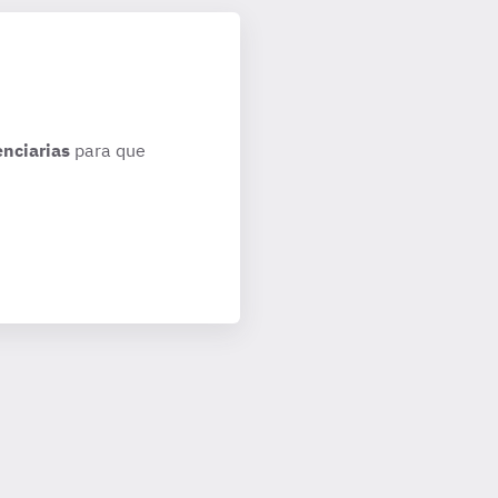
enciarias
para que