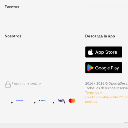
Eventos
Nosotros
Descarga la app
Pago online seguro
2016 - 2026 © OpositaTest.
Todos los derechos reserva
Términos y
condiciones
Privacidad
Confi
cookies