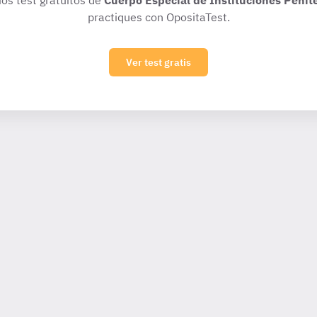
ios test gratuitos de
Cuerpo Especial de Instituciones Penit
practiques con OpositaTest.
Ver test gratis