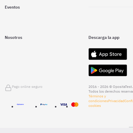
Eventos
Nosotros
Descarga la app
Pago online seguro
2016 - 2026 © OpositaTest.
Todos los derechos reserva
Términos y
condiciones
Privacidad
Confi
cookies