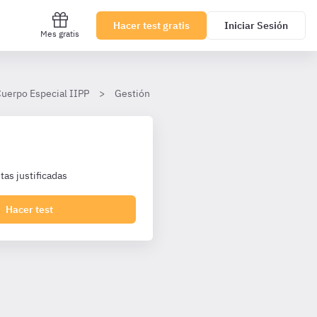
Hacer test gratis
Iniciar Sesión
Mes gratis
Cuerpo Especial IIPP
Gestión Financiera
Tema 18
II. El
as justificadas
Hacer test