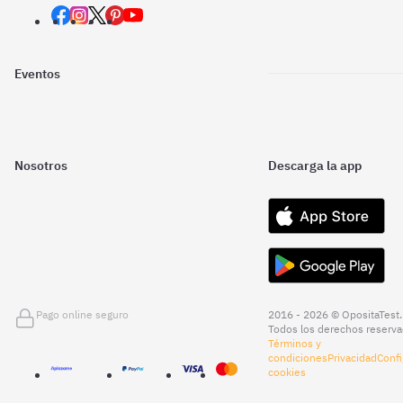
Eventos
Nosotros
Descarga la app
Pago online seguro
2016 - 2026 © OpositaTest.
Todos los derechos reserva
Términos y
condiciones
Privacidad
Confi
cookies