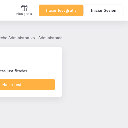
Hacer test gratis
Iniciar Sesión
Mes gratis
cho Administrativo - Administradores Andalucía A1
Tema 73
as justificadas
Hacer test