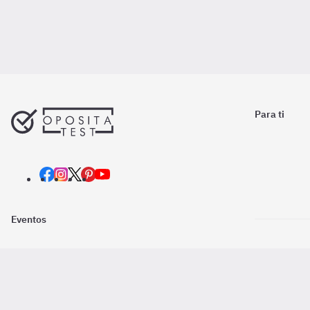
Para ti
Eventos
Nosotros
Descarga la