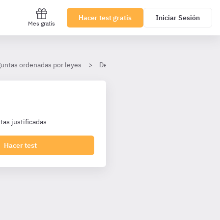
Hacer test gratis
Iniciar Sesión
Mes gratis
untas ordenadas por leyes
Decreto Legislativo 1/2010, de 2 de mar
as justificadas
Hacer test