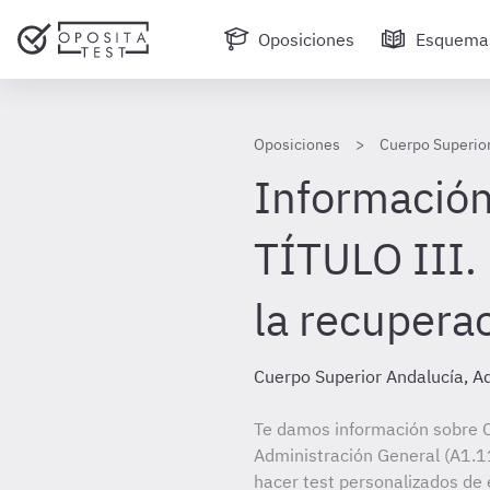
Oposiciones
Esquema
Oposiciones
Cuerpo Superior
Información
TÍTULO III.
la recuperac
Cuerpo Superior Andalucía, A
Te damos información sobre C
Administración General (A1.11
hacer test personalizados de 