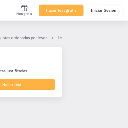
Hacer test gratis
Iniciar Sesión
Mes gratis
untas ordenadas por leyes
Ley 13/2007, de 26 de noviembre, de me
as justificadas
Hacer test