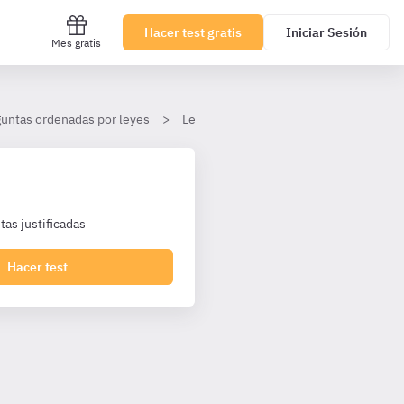
Hacer test gratis
Iniciar Sesión
Mes gratis
untas ordenadas por leyes
Ley 39/2015, de 1 de octubre, del Pro
as justificadas
Hacer test