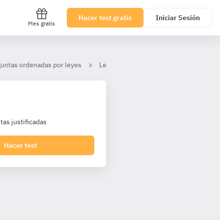
Hacer test gratis
Iniciar Sesión
Mes gratis
untas ordenadas por leyes
Ley 40/2015, de 1 de octubre, de Régim
as justificadas
Hacer test