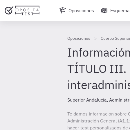
Oposiciones
Esquema
Oposiciones
Cuerpo Superior
Información
TÍTULO III.
interadminis
Superior Andalucía, Administr
Te damos información sobre C
Administración General (A1.11
hacer test personalizados de 