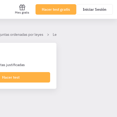
Hacer test gratis
Iniciar Sesión
Mes gratis
untas ordenadas por leyes
Ley 5/2023, de 7 de junio, de la Funció
as justificadas
Hacer test