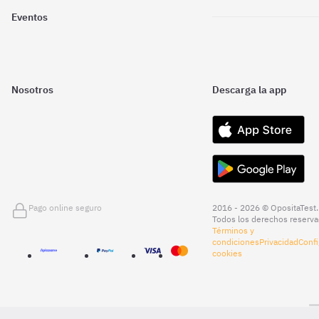
Eventos
Nosotros
Descarga la app
Pago online seguro
2016 - 2026 © OpositaTest.
Todos los derechos reserva
Términos y
condiciones
Privacidad
Confi
cookies