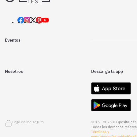
Eventos
Nosotros
Descarga la app
Pago online seguro
2016 - 2026 © OpositaTest.
Todos los derechos reserva
Términos y
condiciones
Privacidad
Confi