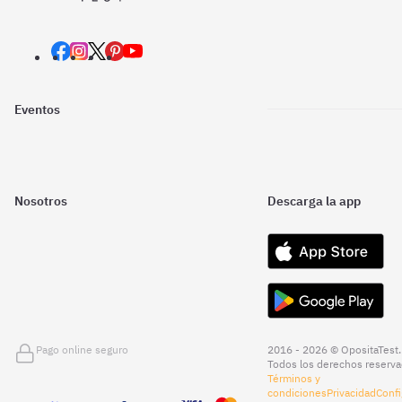
Eventos
Nosotros
Descarga la app
Pago online seguro
2016 - 2026 © OpositaTest.
Todos los derechos reserva
Términos y
condiciones
Privacidad
Confi