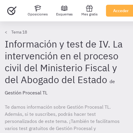
Acceder
Oposiciones
Esquemas
Mes gratis
Tema 18
Información y test de IV. La
intervención en el proceso
civil del Ministerio Fiscal y
del Abogado del Estado
de
Gestión Procesal TL
Te damos información sobre Gestión Procesal TL.
Además, si te suscribes, podrás hacer test
personalizados de este tema. ¡También te facilitamos
varios test gratuitos de Gestión Procesal y