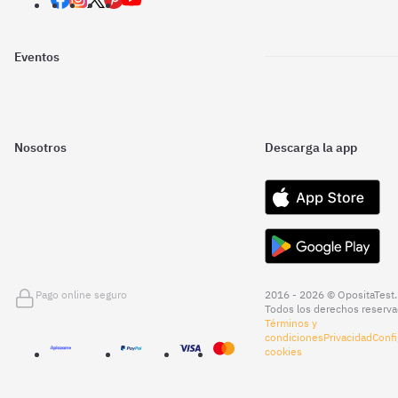
Eventos
Nosotros
Descarga la app
Pago online seguro
2016 - 2026 © OpositaTest.
Todos los derechos reserva
Términos y
condiciones
Privacidad
Confi
cookies