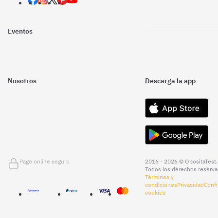
Eventos
Nosotros
Descarga la app
Pago online seguro
2016 - 2026 © OpositaTest.
Todos los derechos reserva
Términos y
condiciones
Privacidad
Confi
cookies