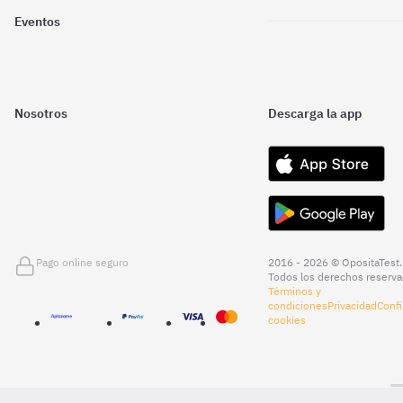
Eventos
Nosotros
Descarga la app
Pago online seguro
2016 - 2026 © OpositaTest.
Todos los derechos reserva
Términos y
condiciones
Privacidad
Confi
cookies