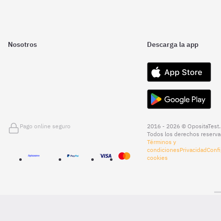
Nosotros
Descarga la app
Pago online seguro
2016 - 2026 © OpositaTest.
Todos los derechos reserva
Términos y
condiciones
Privacidad
Confi
cookies