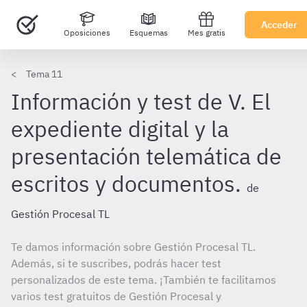
Acceder
Oposiciones
Esquemas
Mes gratis
Tema 11
Información y test de V. El
expediente digital y la
presentación telemática de
escritos y documentos.
de
Gestión Procesal TL
Te damos información sobre Gestión Procesal TL.
Además, si te suscribes, podrás hacer test
personalizados de este tema. ¡También te facilitamos
varios test gratuitos de Gestión Procesal y