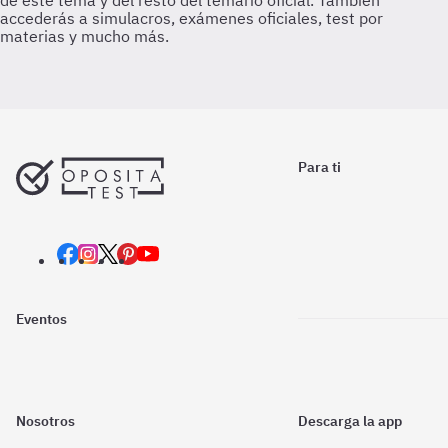
Para ti
Eventos
Nosotros
Descarga la app