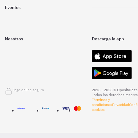
Eventos
Nosotros
Descarga la app
Pago online seguro
2016 - 2026 © OpositaTest.
Todos los derechos reserva
Términos y
condiciones
Privacidad
Confi
cookies